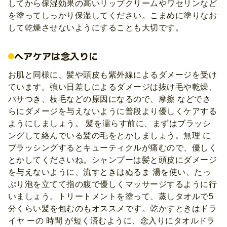
してから保湿効果の高いリップクリームやワセリンなど
を塗ってしっかり保湿してください。こまめに塗りなお
して乾燥させないようにすることも大切です。
ヘアケアは念入りに
お肌と同様に、髪や頭皮も紫外線によるダメージを受け
ています。強い日差しによるダメージは抜け毛や乾燥、
パサつき、枝毛などの原因になるので、摩擦 などでさ
らにダメージを与えないように普段より優しくケアする
ようにしましょう。 髪を濡らす前に、まずはブラッシ
ングして絡んでいる髪の毛をとかしましょう。無理 に
ブラッシングするとキューティクルが痛むので、優しく
とかしてくださいね。シャンプーは髪と頭皮にダメージ
を与えないように、流すときはぬるま 湯を使い、たっ
ぷり泡を立てて指の腹で優しくマッサージするように行
いましょう。トリートメントを塗って、蒸しタオルで5
分くらい髪を包むのもオススメです。乾かすときはドラ
イヤ ーの 時間 が短く済むように、念入りにタオルドラ