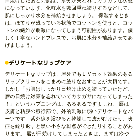
日焼けしたあとの肌は、水分が失われてカラカラな状態
になっています。化粧水を数回重ね塗りするなどして、
肌にしっかり水分を補給させましょう。 保湿するとき
は、ほてりが残っている状態でコットンを使うと、コッ
トンの繊維が刺激になってしまう可能性があります。優
しく丁寧なハンドプレスで、お肌に水分を補給させてあ
げましょう。
デリケートなリップケア
デリケートなリップは、屋外でもＵＶカット効果のある
リップクリームをこまめに塗りなおすことが大切です。
しかし「お肌はしっかり日焼け止めを塗っていたけど、
唇の日焼け対策を忘れていてガサガサになってしまった
！」というハプニングは、あるあるですよ…ね。 唇は
皮膚と粘膜の移行部で、外的刺激に弱いデリケートなパ
ーツです。紫外線を浴びると乾燥して皮がむけたり、炎
症を繰り返すと黒い小さな斑点ができたりすることがあ
ります。 唇が日焼けしてしまったときは、まずは冷や