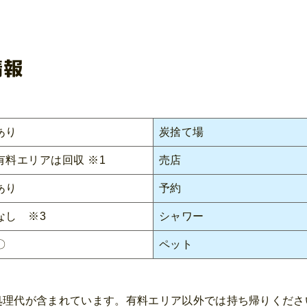
情報
あり
炭捨て場
有料エリアは回収 ※1
売店
あり
予約
なし ※3
シャワー
〇
ペット
ミ処理代が含まれています。有料エリア以外では持ち帰りくださ