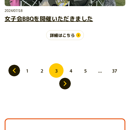
2024/07/18
女子会BBQを開催いただきました
詳細はこちら
投
1
2
3
4
5
…
37
稿
の
ペ
ー
ジ
送
り