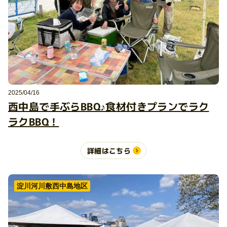
2025/04/16
西中島で手ぶらBBQ♪食材付きプランでラク
ラクBBQ！
詳細はこちら
淀川河川敷西中島地区