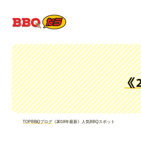
《
TOP
BBQブログ
《2018年最新》人気BBQスポット