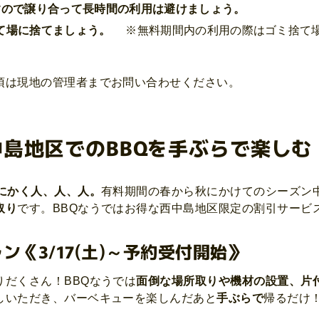
すので譲り合って長時間の利用は避けましょう。
て場に捨てましょう。
※無料期間内の利用の際はゴミ捨て場
項は現地の管理者までお問い合わせください。
島地区でのBBQを手ぶらで楽しむ
にかく人、人、人。
有料期間の春から秋にかけてのシーズン
取り
です。BBQなうではお得な西中島地区限定の割引サービ
《3/17(土)～予約受付開始》
だくさん！BBQなうでは
面倒な場所取りや機材の設置、片
しいただき、バーベキューを楽しんだあと
手ぶらで
帰るだけ