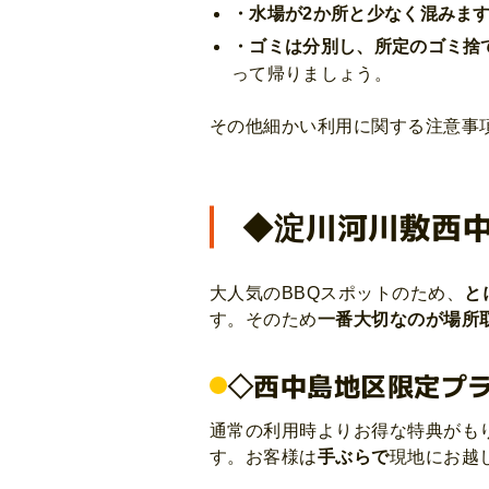
・水場が2か所と少なく混みま
・ゴミは分別し、所定のゴミ捨
って帰りましょう。
その他細かい利用に関する注意事
◆淀川河川敷西中
大人気のBBQスポットのため、
と
す。そのため
一番大切なのが場所
◇西中島地区限定プラン
通常の利用時よりお得な特典がもり
す。お客様は
手ぶらで
現地にお越