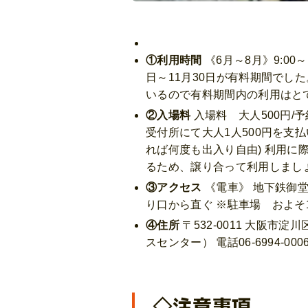
①利用時間
《6月～8月》9:00～
日～11月30日が有料期間で
いるので有料期間内の利用はと
②入場料
入場料 大人500円/
受付所にて大人1人500円を支
れば何度も出入り自由) 利用
るため、譲り合って利用しまし
③アクセス
《電車》 地下鉄御堂
り口から直ぐ ※駐車場 およそ1
④住所
〒532-0011 大阪
スセンター） 電話06-6994-0006
◇注意事項