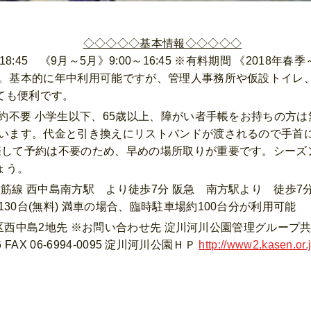
◇◇◇◇◇基本情報◇◇◇◇◇
18:45 《9月～5月》9:00～16:45 ※有料期間 《2018年春
した。基本的に年中利用可能ですが、管理人事務所や仮設トイレ
ても便利です。
予約不要 小学生以下、65歳以上、障がい者手帳をお持ちの方は
払います。代金と引き換えにリストバンドが渡されるので手首
に際して予約は不要のため、早めの場所取りが重要です。シー
ょう。
筋線 西中島南方駅 より徒歩7分 阪急 南方駅より 徒歩7
30台(無料) 満車の場合、臨時駐車場約100台分が利用可能
市淀川区西中島2地先 ※お問い合わせ先 淀川河川公園管理グルー
 FAX 06-6994-0095 淀川河川公園ＨＰ
http://www2.kasen.or.j